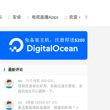

S
安卓
电视直播Apps
资源

最新评论
leo
11个月前 (09-03)：
视频资源很全好用，安装后提示更新，安
装包站长可以更新一下。
yo
2年前 (2024-07-21)：
看這畫面應該是魔改 蜂蜜的影視ＴＶ