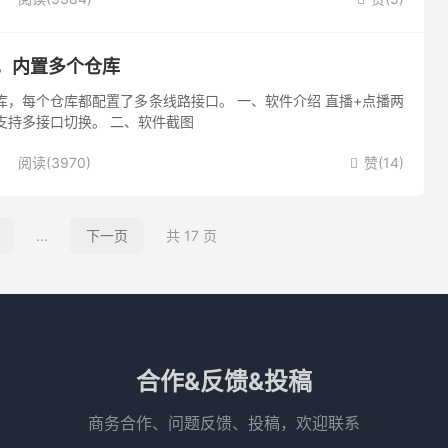
.3，内置多个仓库
库，每个仓库都配置了多条线路接口。 一、软件介绍 直播+点播两
支持多接口切换。 二、软件截图
阅读(3970)
赞(
14
)

...
下一页
共 17 页
合作&反馈&投稿
商务合作、问题反馈、投稿，欢迎联系