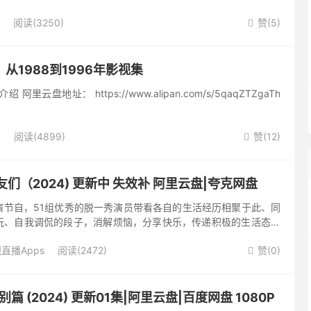
huo.com/
阅读(3250)
赞(
5
)

从1988到1996年影视集
里云盘地址： https://www.alipan.com/s/5qaqZTZgaTh
源
阅读(4899)
赞(
12
)

们（2024) 更新中 失效补 阿里云盘|夸克网盘
演节自，51组优秀的脱一秀演员带看各自的生活经历相聚于此、同
玩、自我调侃的段子，消解烦恼，分享快乐，传递积极的生活态度
://pan.quark.cn/s/1798e2fb1...
直播Apps
阅读(2472)
赞(
0
)

篇 (2024) 更新01集|阿里云盘|百度网盘 1080P