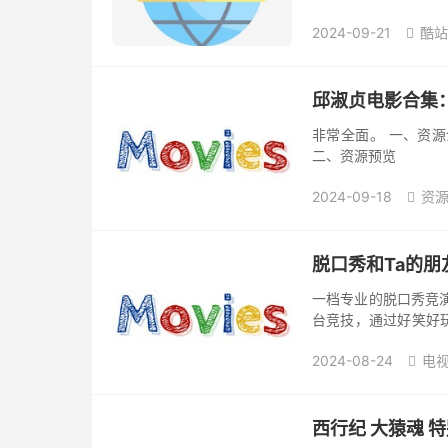
https://www.panhuo
2024-09-21
酷站

邱淑贞电影合集：
非常全面。 一、资源介绍 阿
二、资源预览
2024-09-18
资

脱口秀和Ta的朋友
一档专业的脱口秀竞
台竞技，通过好笑好
与喜剧精神 夸克网盘：https
2024-08-24
电视

西行纪 大猿魂 特别