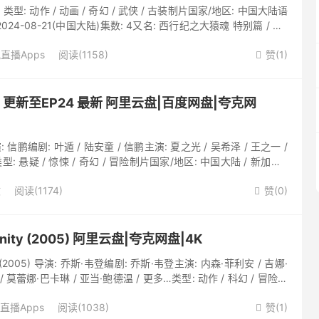
) 类型: 动作 / 动画 / 奇幻 / 武侠 / 古装制片国家/地区: 中国大陆语
024-08-21(中国大陆)集数: 4又名: 西行纪之大猿魂 特别篇 / Wu
直播Apps
阅读(1158)
赞(
1
)

4) 更新至EP24 最新 阿里云盘|百度网盘|夸克网
: 信鹏编剧: 叶遁 / 陆安童 / 信鹏主演: 夏之光 / 吴希泽 / 王之一 /
类型: 悬疑 / 惊悚 / 奇幻 / 冒险制片国家/地区: 中国大陆 / 新加坡 /
文
阅读(1174)
赞(
0
)

ity (2005) 阿里云盘|夸克网盘|4K
 (2005) 导演: 乔斯·韦登编剧: 乔斯·韦登主演: 内森·菲利安 / 吉娜·
/ 莫蕾娜·巴卡琳 / 亚当·鲍德温 / 更多…类型: 动作 / 科幻 / 冒险制
直播Apps
阅读(1038)
赞(
1
)
