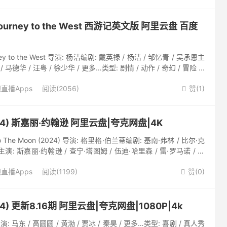
Journey to the West 西游记英文版 阿里云盘 百度
ney to the West 导演: 杨洁编剧: 戴英禄 / 杨洁 / 邹忆青 / 吴承恩主
 马德华 / 汪粤 / 徐少华 / 更多…类型: 剧情 / 动作 / 奇幻 / 冒险 ...
直播Apps
阅读(2056)
赞(
1
)

24) 斯嘉丽·约翰逊 阿里云盘|夸克网盘|4K
o The Moon (2024) 导演: 格里格·伯兰蒂编剧: 基南·弗林 / 比尔·克
演: 斯嘉丽·约翰逊 / 查宁·塔图姆 / 伍迪·哈里森 / 雷·罗马诺 / 吉
直播Apps
阅读(1199)
赞(
0
)

4) 更新8.16期 阿里云盘|夸克网盘|1080P|4k
演: 马东 / 高圆圆 / 黄渤 / 贾冰 / 秦昊 / 更多…类型: 喜剧 / 真人秀