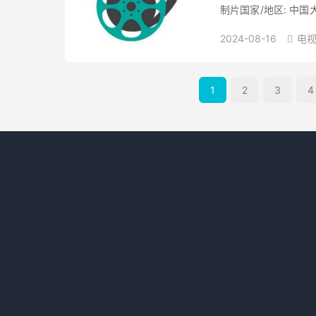
制片国家/地区: 中国大陆
Night / ...
2024-08-16
电视

1
2
3
4