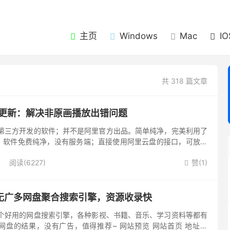
主页
Windows
Mac
IO
共 318 篇文章
1.2更新：解决非原画播放出错问题
款第三方开发的软件；并不是阿里官方出品。简单纯净，完美利用了
。软件免费纯净，没有服务端；直接使用阿里云盘的接口，可放心
载软件后，安装到电视上，可以使用U盘或者TV快传之类的软件。
阅读(6227)
赞(
1
)

无广多网盘聚合搜索引擎，资源收录快
一个好用的网盘搜索引擎，各种影视、书籍、音乐、学习资料等都有
网盘的结果，没有广告，值得推荐~ 网站预览 网站首页 地址：