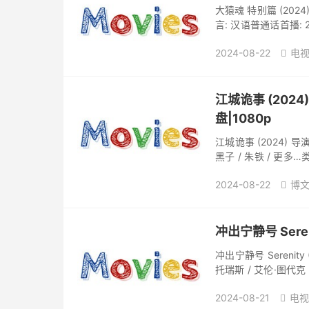
大猿魂 特别篇 (2024
言: 汉语普通话首播: 2
Kong 剧情简介 妖...
2024-08-22
电视

江城诡事 (202
盘|1080p
江城诡事 (2024) 导演
黑子 / 朱铁 / 更多…
马来西亚语言:...
2024-08-22
博

冲出宁静号 Seren
冲出宁静号 Serenity
托瑞斯 / 艾伦·图代克 
片国家/地区: 美国...
2024-08-21
电视
