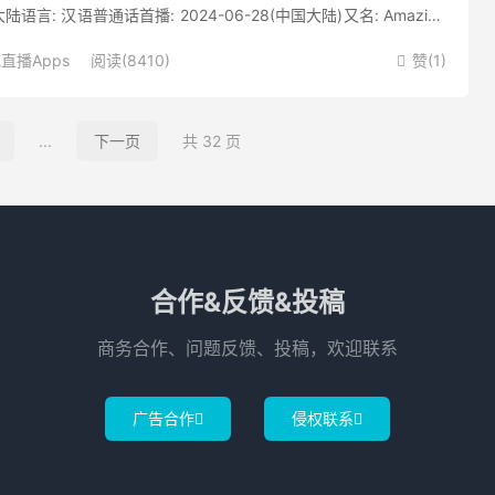
语言: 汉语普通话首播: 2024-06-28(中国大陆)又名: Amazing
直播Apps
阅读(8410)
赞(
1
)

...
下一页
共 32 页
合作&反馈&投稿
商务合作、问题反馈、投稿，欢迎联系
广告合作
侵权联系

