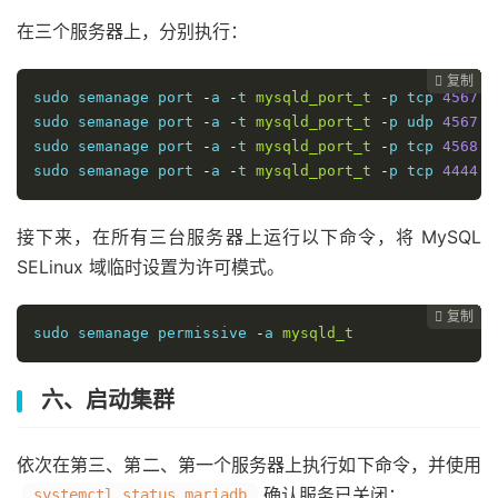
在三个服务器上，分别执行：
复制
复制
复制
复制
复制
复制
复制
复制
复制
复制
复制
复制
复制
复制
复制















sudo semanage port 
-
a 
-
t 
mysqld_port_t
-
p tcp 
4567
sudo semanage port 
-
a 
-
t 
mysqld_port_t
-
p udp 
4567
sudo semanage port 
-
a 
-
t 
mysqld_port_t
-
p tcp 
4568
sudo semanage port 
-
a 
-
t 
mysqld_port_t
-
p tcp 
4444
接下来，在所有三台服务器上运行以下命令，将 MySQL
SELinux 域临时设置为许可模式。
复制
复制
复制
复制
复制
复制
复制
复制
复制
复制
复制
复制
复制
复制














sudo semanage permissive 
-
a 
mysqld_t
六、启动集群
依次在第三、第二、第一个服务器上执行如下命令，并使用
确认服务已关闭：
systemctl status mariadb