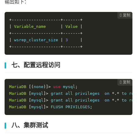
输出如下：
复制
复制
复制
复制




+--------------------+-------+
|
Variable_name
|
Value
|
+--------------------+-------+
|
 wsrep_cluster_size 
|
3
|
+--------------------+-------+
七、配置远程访问
复制
复制
复制



MariaDB
[(
none
)]>
use
 mysql
;
MariaDB
[
mysql
]>
 grant all privileges  on 
*.*
 to roo
MariaDB
[
mysql
]>
 grant all privileges  on 
*.*
 to roo
MariaDB
[
mysql
]>
 FLUSH PRIVILEGES
;
八、集群测试