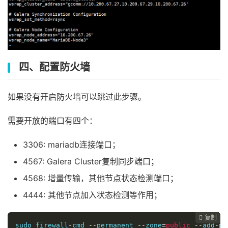
四、配置防火墙
如果没有开启防火墙可以跳过此步骤。
需要开放的端口有四个：
3306: mariadb连接端口；
4567: Galera Cluster复制同步端口；
4568: 增量传输，其他节点状态检测端口；
4444: 其他节点加入状态检测等作用；
复制
复制
复制
复制
复制
复制
复制
复制
复制
复制
复制
复制
复制
复制
复制
复制
复制
复制


















sudo firewall
-
cmd 
--
permanent 
--
zone
=
public
--
add
-
po