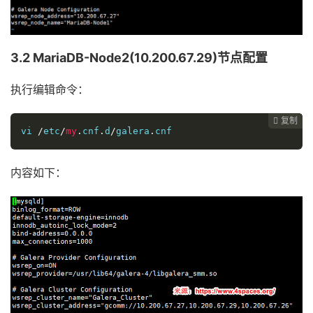
3.2 MariaDB-Node2(10.200.67.29)节点配置
执行编辑命令：
复制
复制
复制
复制
复制
复制
复制
复制
复制
复制
复制
复制
复制
复制
复制
复制
复制
复制
复制
复制




















vi 
/
etc
/
my
.
cnf
.
d
/
galera
.
cnf 
内容如下：