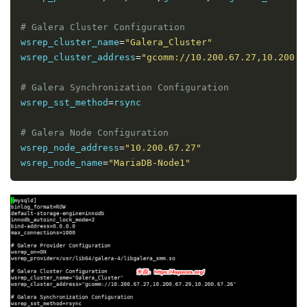
# Galera Cluster Configuration
wsrep_cluster_name
=
"Galera_Cluster"
wsrep_cluster_address
=
"gcomm://10.200.67.27,10.200.6
# Galera Synchronization Configuration
wsrep_sst_method
=
rsync

# Galera Node Configuration
wsrep_node_address
=
"10.200.67.27"
wsrep_node_name
=
"MariaDB-Node1"