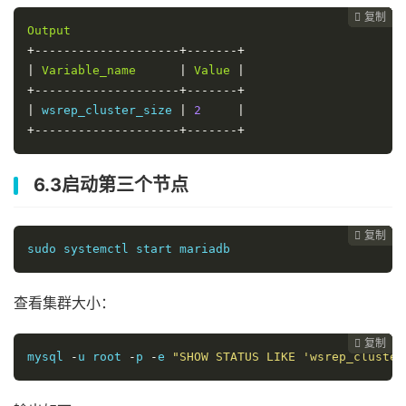
复制
复制
复制
复制
复制
复制
复制







Output
+--------------------+-------+
|
Variable_name
|
Value
|
+--------------------+-------+
|
 wsrep_cluster_size 
|
2
|
+--------------------+-------+
6.3启动第三个节点
复制
复制
复制
复制
复制
复制






sudo systemctl start mariadb
查看集群大小：
复制
复制
复制
复制
复制





mysql 
-
u root 
-
p 
-
e 
"SHOW STATUS LIKE 'wsrep_cluster