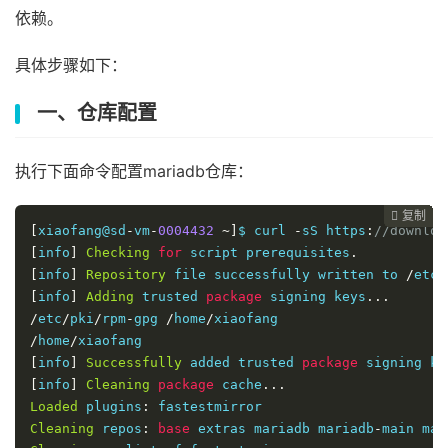
依赖。
具体步骤如下：
一、仓库配置
执行下面命令配置mariadb仓库：
复制
复制
复制
复制
复制
复制
复制
复制
复制
复制
复制
复制
复制
复制
复制
复制
复制
复制
复制
复制
复制
复制
复制
复制
复制
复制
复制
复制
复制
复制
复制
复制
































[
xiaofang@sd
-
vm
-
0004432
~]
$ curl 
-
sS https
:
//downloa
[
info
]
Checking
for
 script prerequisites
.
[
info
]
Repository
 file successfully written to 
/
etc
/
[
info
]
Adding
 trusted 
package
 signing keys
...
/
etc
/
pki
/
rpm
-
gpg 
/
home
/
/
home
/
[
info
]
Successfully
 added trusted 
package
[
info
]
Cleaning
package
 cache
...
Loaded
 plugins
:
Cleaning
 repos
:
base
 extras mariadb mariadb
-
main mar