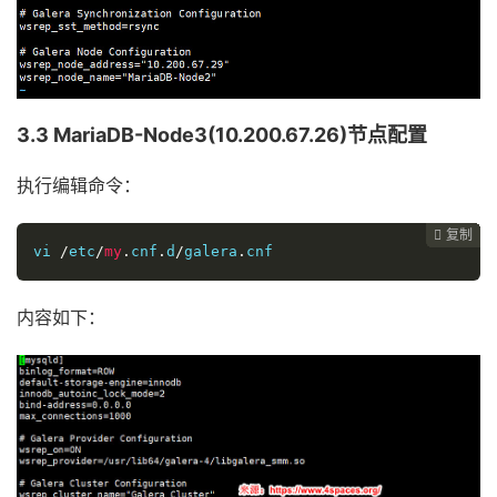
3.3 MariaDB-Node3(10.200.67.26)节点配置
执行编辑命令：
复制
复制
复制
复制
复制
复制
复制
复制
复制
复制
复制
复制
复制
复制
复制
复制
复制
复制
复制



















vi 
/
etc
/
my
.
cnf
.
d
/
galera
.
cnf 
内容如下：