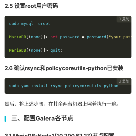
2.5 设置root用户密码
复制
复制
复制
复制
复制
复制
复制
复制
复制
复制
复制
复制
复制
复制
复制
复制
复制
复制
复制
复制
复制
复制
复制
复制
























sudo mysql 
-
uroot

MariaDB
[(
none
)]>
set
 password 
=
 password
(
"your_passw
MariaDB
[(
none
)]>
 quit
;
2.6 确认rsync和policycoreutils-python已安装
复制
复制
复制
复制
复制
复制
复制
复制
复制
复制
复制
复制
复制
复制
复制
复制
复制
复制
复制
复制
复制
复制
复制























sudo yum install rsync policycoreutils
-
python
然后，将上述步骤，在其余两台机器上照着执行一遍。
三、配置Galera各节点
3.1 MariaDB-Node1(10.200.67.27)节点配置