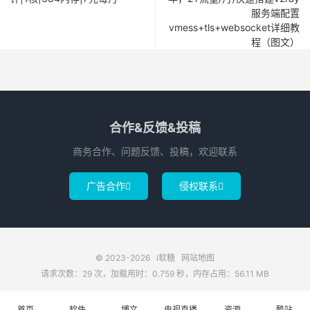
服务端配置
vmess+tls+websocket详细教
程（图文）
合作&反馈&投稿
商务合作、问题反馈、投稿，欢迎联系
广告合作
侵权联系


© 2023-2026
i软糖
网站地图
请求次数：29 次，加载用时：0.759 秒，内存占用：56.11 MB
首页
软件
博文
电视直播
资源
酷站