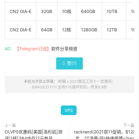
CN2 GIA-E
32GB
10核
640GB
10TB
10G
CN2 GIA-E
64GB
12核
1280GB
12TB
10G
AD：
【Telegram订阅】
软件分享频道
赞(
1
)

未经允许禁止转载：
i软糖
»
2021搬瓦工双十一优惠码：
BWH20211111 全场11%循环折扣，终身8.9折
VPS
上一篇
下一篇
OLVPS优惠码|美国|洛杉矶|测
racknerd(2021双11促销，$12/
评|1核|384内存|7元每月
年，2T流量/月)快速搭建v2ray