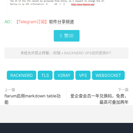
AD：
【Telegram订阅】
软件分享频道
赞(
2
)

未经允许禁止转载：
i软糖
»
RACKNERD VPS如何更换IP？
RACKNERD
TLS
V2RAY
VPS
WEBSOCKET
上一篇
下一篇
flarum启用markdown table功
爱企查会员一年兑换码，免费，
能
最高可叠加两年