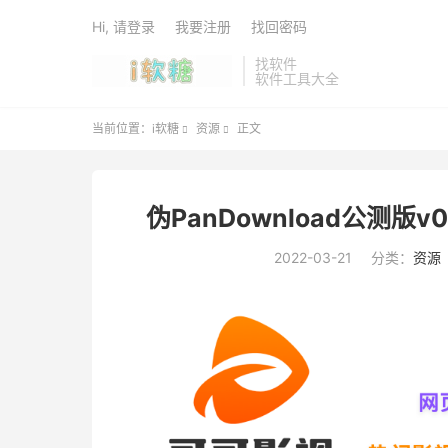
Hi, 请登录
我要注册
找回密码
找软件
软件工具大全
当前位置：
i软糖
资源
正文


伪PanDownload公测版
2022-03-21
分类：
资源