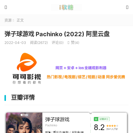


资源
正文

弹子球游戏 Pachinko (2022) 阿里云盘
2022-04-03
阅读(2672)
评论(0)
赞(
4
)

豆瓣详情