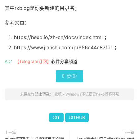
其中rxblog是你要新建的目录名。
参考文章：
https://hexo.io/zh-cn/docs/index.html ；
https://www.jianshu.com/p/956c44c87fb1 ；
AD：
【Telegram订阅】
软件分享频道
赞(
0
)

未经允许禁止转载：
i软糖
»
Windows环境搭建hexo博客环境
GIT
GITHUB
上一篇
下一篇
mysql克隆表：根据现有表创建
Java集合排序Collections.sort