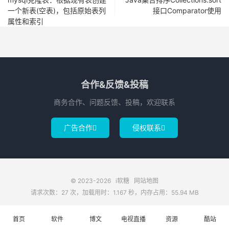
一个新表(空表)，包括原始表列
接口Comparator使用
属性和索引
合作&反馈&投稿
商务合作、问题反馈、投稿，欢迎联系
广告合作
侵权联系


© 2023-2026
i软糖
网站地图
请求次数：27 次，加载用时：1.167 秒，内存占用：55.94 MB
首页
软件
博文
电视直播
资源
酷站