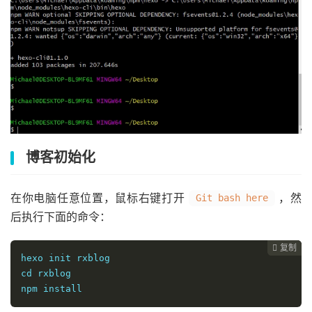
博客初始化
在你电脑任意位置，鼠标右键打开
，然
Git bash here
后执行下面的命令：
复制
复制
复制



hexo init rxblog

cd rxblog

npm install