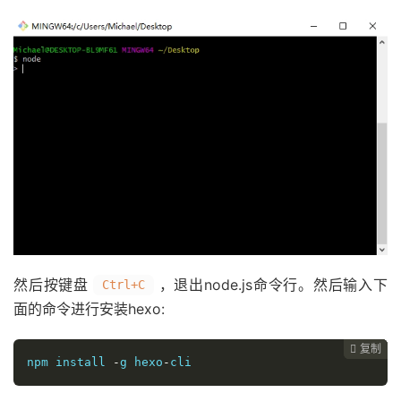
然后按键盘
，退出node.js命令行。然后输入下
Ctrl+C
面的命令进行安装hexo:
复制
复制
复制
复制




npm install 
-
g hexo
-
cli