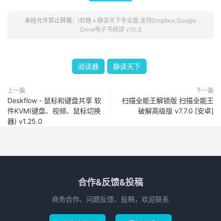
未经允许禁止转载：
i软糖
»
静读天下专业版 支持Dropbox,Google
Drive电子书阅读 v10.3
阅读器
静读天下
上一篇
下一篇
Deskflow - 鼠标和键盘共享 软
扫描全能王解锁版 扫描全能王
件KVM(键盘、视频、鼠标切换
破解高级版 v7.7.0 [安卓]
器) v1.25.0
合作&反馈&投稿
商务合作、问题反馈、投稿，欢迎联系