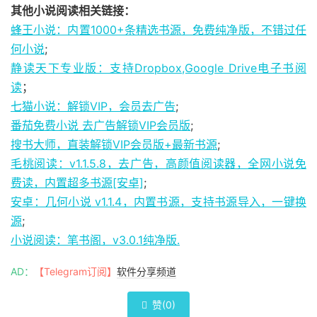
其他小说阅读相关链接：
蜂王小说：内置1000+条精选书源，免费纯净版，不错过任
何小说
;
静读天下专业版：支持Dropbox,Google Drive电子书阅
读
；
七猫小说：解锁VIP，会员去广告
;
番茄免费小说 去广告解锁VIP会员版
;
搜书大师，直装解锁VIP会员版+最新书源
;
毛桃阅读：v1.1.5.8，去广告，高颜值阅读器，全网小说免
费读，内置超多书源[安卓]
;
安卓：几何小说 v1.1.4，内置书源，支持书源导入，一键换
源
;
小说阅读：笔书阁，v3.0.1纯净版.
AD：
【Telegram订阅】
软件分享频道
赞(
0
)
