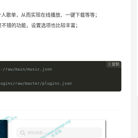
个人歌单，从而实现在线播放、一键下载等等；
是不错的功能，设置选项也比较丰富；
复制
复制
复制



/-/raw/main/music.json
lugins/raw/master/plugins.json