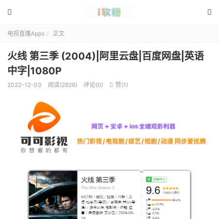


电视直播Apps
正文

火线 第三季 (2004)|阿里云盘|百度网盘|英语
中字|1080P
2022-12-03
阅读(2826)
评论(0)
赞(
1
)
