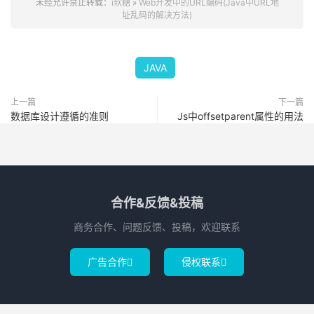
未经允许禁止转载：
i软糖
»
Web开发中的URL编码(Java中URL地
址乱码的解决方法)
JAVA
上一篇
下一篇
数据库设计遵循的准则
Js中offsetparent属性的用法
合作&反馈&投稿
商务合作、问题反馈、投稿，欢迎联系
广告合作
侵权联系

