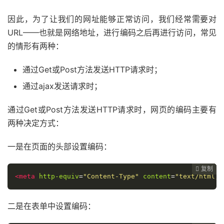
因此，为了让我们的网址能够正常访问，我们经常需要对
URL——也就是网络地址，进行编码之后再进行访问，常见
的情形有两种：
通过Get或Post方法发送HTTP请求时；
通过ajax发送请求时；
通过Get或Post方法发送HTTP请求时，网页的编码主要有
两种决定方式：
一是在页面的头部设置编码：
复制
复制
复制
复制




<meta
http-equiv
=
"Content-Type"
content
=
"text/html;c
二是在表单中设置编码：