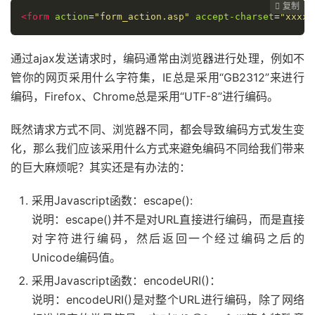
复制
复制
复制



<form
action
=
"form_action.asp"
accept-charset
=
"xxxx"
通过ajax发送请求时，编码通常由浏览器进行处理，例如不
管你的网页采用什么字符集，IE总是采用“GB2312”来进行
编码，Firefox、Chrome总是采用“UTF-8”进行编码。
既然请求方式不同、浏览器不同，都会导致编码方式发生变
化，那么我们应该采用什么方式来避免编码不同给我们带来
的巨大麻烦呢？其实还是有办法的：
采用Javascript函数：escape():
说明：escape()并不是对URL直接进行编码，而是直接
对字符进行编码，然后返回一个经过编码之后的
Unicode编码值。
采用Javascript函数：encodeURI()：
说明：encodeURI()是对整个URL进行编码，除了网络