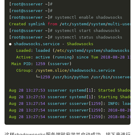
[
root@ssserver 
~]
# 
[
root@ssserver 
~]
# 
[
root@ssserver 
~]
# systemctl enable shadowsocks
Created
 symlink 
from
/
etc
/
systemd
/
system
/
multi
-
user
.
[
root@ssserver 
~]
# systemctl start shadowsocks
[
root@ssserver 
~]
# systemctl status shadowsocks
●
 shadowsocks
.
service 
-
Shadowsocks
Loaded
:
 loaded 
(
/etc/
systemd
/
system
/
shadowsocks
.
s
Active
:
 active 
(
running
)
 since 
Tue
2018
-
08
-
28
13
:
Main
 PID
:
1259
(
ssserver
)
CGroup
:
/system.slice/
shadowsocks
.
service

└─
1259
/
usr
/
bin
/
python 
/
usr
/
bin
/
ssserver 
Aug
28
13
:
27
:
53
 ssserver systemd
[
1
]:
Started
Shadows
Aug
28
13
:
27
:
53
 ssserver systemd
[
1
]:
Starting
Shadow
Aug
28
13
:
27
:
54
 ssserver ssserver
[
1259
]:
 INFO
:
 loadi
Aug
28
13
:
27
:
54
 ssserver ssserver
[
1259
]:
2018
-
08
-
28
Aug
28
13
:
27
:
54
 ssserver ssserver
[
1259
]:
2018
-
08
-
28
这样shadowsocks服务端就安装并启动成功，接下来进行