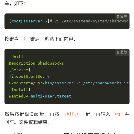
车，如下：
复制
复制
复制
复制
复制
复制






[
root@ssserver 
~]
# vi /etc/systemd/system/shadowsock
按键盘
键后，粘贴下面内容：
i
复制
复制
复制
复制
复制





[
Unit
]
Description
=
Shadowsocks
[
Service
]
TimeoutStartSec
=
0
ExecStart
=
/usr/
bin
/
ssserver 
-
c 
/
etc
/
shadowsocks
.
[
Install
]
WantedBy
=
multi
-
user
.
target
然后按键盘’Esc’键，再按
键，再输入
并
shift+:
wq
回车。文件编辑结束。