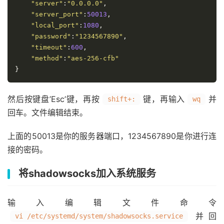
"server"
:
"0.0.0.0"
,
"server_port"
:
50013
,
"local_port"
:
1080
,
"password"
:
"1234567890"
,
"timeout"
:
600
,
"method"
:
"aes-256-cfb"
}
然后按键盘’Esc’键，再按
键，再输入
并
shift+:
wq
回车。文件编辑结束。
上面的50013是你的服务器端口，1234567890是你进行连
接的密码。
将shadowsocks加入系统服务
输入编辑文件命令
并回
vi /etc/systemd/system/shadowsocks.service