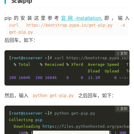
安装pip
pip的安装这里参考
官网-Installation
,即，输入
curl https://bootstrap.pypa.io/get-pip.py -o
get-pip.py
后回车，如下：
复制
复制
复制
复制
复制
复制
复制
复制
复制
复制
复制











[
root@ssserver 
~]
# curl https://bootstrap.pypa.io/ge
%
Total
%
Received
%
Xferd
Average
Speed
Tim
Dload
Upload
Tot
100
1604k
100
1604k
0
0
11.1M
0
--:--:
然后，输入
之后回车，如下：
python get-pip.py
复制
复制
复制
复制
复制
复制
复制
复制
复制
复制










[
root@ssserver 
~]
# python get-pip.py
Collecting
 pip

Downloading
 https
:
//files.pythonhosted.org/package
100
%
|████████████████████████████████|
1.3MB
11