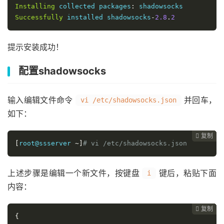
Installing
 collected packages
:
Successfully
 installed shadowsocks
-
2.8
.
2
提示安装成功！
配置shadowsocks
输入编辑文件命令
并回车，
vi /etc/shadowsocks.json
如下：
复制
复制
复制
复制
复制
复制
复制
复制








[
root@ssserver 
~]
# vi /etc/shadowsocks.json
上述步骤是编辑一个新文件，按键盘
键后，粘贴下面
i
内容：
复制
复制
复制
复制
复制
复制
复制







{