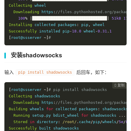
Collecting
 wheel

Downloading
 https
:
//files.pythonhosted.org/package
100
%
|████████████████████████████████|
51kB
17.
Installing
 collected packages
:
 pip
,
Successfully
 installed pip
-
18.0
 wheel
-
0.31
.
1
[
root@ssserver 
~]
# 
安装shadowsocks
输入
后回车，如下：
pip install shadowsocks
复制
复制
复制
复制
复制
复制
复制
复制
复制









[
root@ssserver 
~]
# pip install shadowsocks
Collecting
 shadowsocks

Downloading
 https
:
//files.pythonhosted.org/package
Building
 wheels 
for
 collected packages
:
 shadowsocks

Running
 setup
.
py bdist_wheel 
for
 shadowsocks 
...
d
Stored
in
 directory
:
/root/
.
cache
/
pip
/
wheels
/
5e
/
8d
Successfully