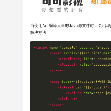
当使用Ant编译大量的Java源文件时，会出现java.la
解决方法：
<target
name
=
"compile"
depends
=
"init,c
<javac
srcdir
=
"${src.dir}"
des
<compilerarg
line
=
"-encodi
<classpath
refid
=
"classpat
</javac>
<copy
todir
=
"${root.dir}/WEB-I
<fileset
dir
=
"${src.dir}"
>
<exclude
name
=
"**/*.ja
</fileset>
</copy>