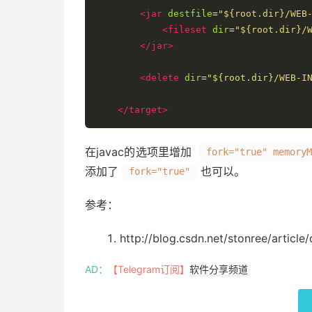
<jar
destfile
=
"${root.dir}/WEB
<fileset
dir
=
"${root.dir}/
</jar>
<delete
dir
=
"${root.dir}/WEB-I
</target>
在javac的选项里增加
fork="true" memoryM
添加了
也可以。
fork="true"
参考：
http://blog.csdn.net/stonree/articl
AD：
【Telegram订阅】
软件分享频道