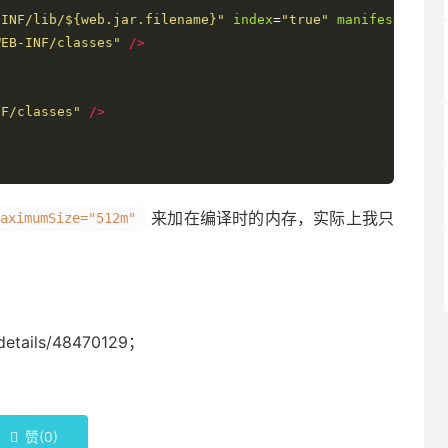
-INF/lib/${web.jar.filename}"
index
=
"true"
manifest
=
"${b
WEB-INF/classes"
/>
NF/classes"
/>
来加在编译时的内存，实际上我只
aximumSize="512m"
e/details/48470129；
赞(
0
)
