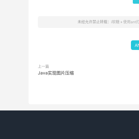
未经允许禁止转载：
i软糖
»
使用ant打
A
上一篇
Java实现图片压缩