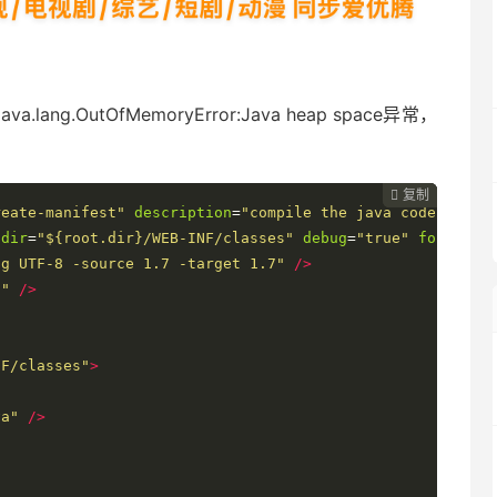
ng.OutOfMemoryError:Java heap space异常，
复制
复制
复制



reate-manifest"
description
=
"compile the java code and c
tdir
=
"${root.dir}/WEB-INF/classes"
debug
=
"true"
fork
=
"tr
ng UTF-8 -source 1.7 -target 1.7"
/>
h"
/>
NF/classes"
>
va"
/>