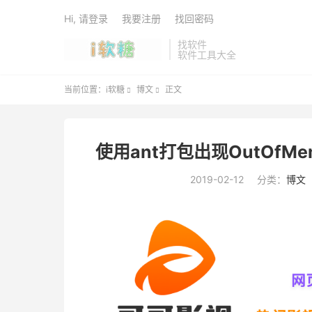
Hi, 请登录
我要注册
找回密码
找软件
软件工具大全
当前位置：
i软糖
博文
正文


使用ant打包出现OutOfMemor
2019-02-12
分类：
博文