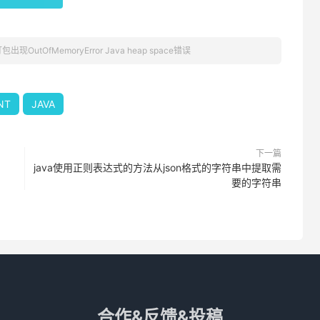
包出现OutOfMemoryError Java heap space错误
NT
JAVA
下一篇
java使用正则表达式的方法从json格式的字符串中提取需
要的字符串
合作&反馈&投稿