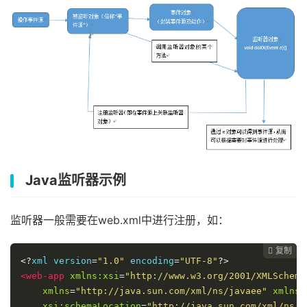
Java监听器示例
监听器一般需要在web.xml中进行注册，如：
复制
复制
复制
复制




<?
xml version
=
"1.0"
 encoding
=
"UTF-8"
?>
<web-app
xmlns:xsi
=
"http://www.w3.org/2001/XMLSchema
xmlns
=
"http://java.sun.com/xml/ns/javaee"
xmlns:
xsi:schemaLocation
=
"http://java.sun.com/xml/ns/j