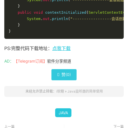
}
public
void
 contextInitialized
(
ServletContextEve
System
.
out
.
println
(
"-----------------会话创建-
}
}
PS:完整代码下载地址：
点我下载
AD：
【Telegram订阅】
软件分享频道
赞(
0
)

未经允许禁止转载：
i软糖
»
Java监听器的简单使用
JAVA
上一篇
下一篇