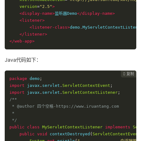
version
=
"2.5"
>
<display-name>
监听器Demo
</display-name>
<listener>
<listener-class>
demo.MyServletContextListene
</listener>
</web-app>
Java代码如下：
复制
复制
复制



package
 demo
;
import
 javax
.
servlet
.
ServletContextEvent
;
import
 javax
.
servlet
.
ServletContextListener
;
/**

 * @author 四个空格-https://www.iruantang.com

 *

 */
public
class
MyServletContextListener
implements
Ser
public
void
 contextDestroyed
(
ServletContextEvent
System
.
out
.
println
(
"----------------会话销毁--