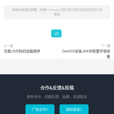
未经允许禁止转载：
i软糖
»
iframe 父窗口和子窗口相互的调用方法
集锦
JS
上一篇
下一篇
页面JS代码的加载顺序
CentOS安装JDK并配置环境变
量
合作&反馈&投稿
商务合作、问题反馈、投稿，欢迎联系
广告合作
侵权联系

