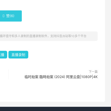
赞(
6
)

rder: 可循环值守和多人录制的直播录制软件，支持抖音/B站等10多个平台
直播
直播录制
下一篇
临时劫案 臨時劫案 (2024) 阿里云盘|1080P|4K