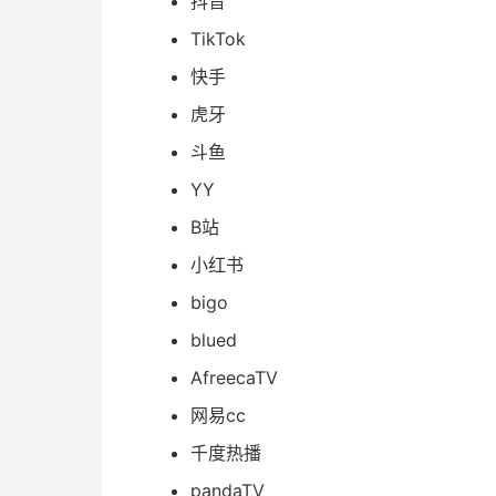
抖音
TikTok
快手
虎牙
斗鱼
YY
B站
小红书
bigo
blued
AfreecaTV
网易cc
千度热播
pandaTV