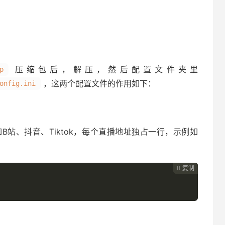
压缩包后，解压，然后配置文件夹里
p
，这两个配置文件的作用如下：
onfig.ini
站、抖音、Tiktok，每个直播地址独占一行，示例如
复制
复制
复制


