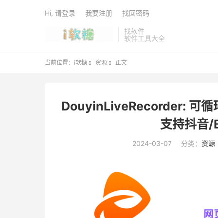
Hi, 请登录
我要注册
找回密码
找软件
软件工具大全
当前位置：
i软糖
资源
正文


DouyinLiveRecorde
支持抖音/
2024-03-07
分类：
资源