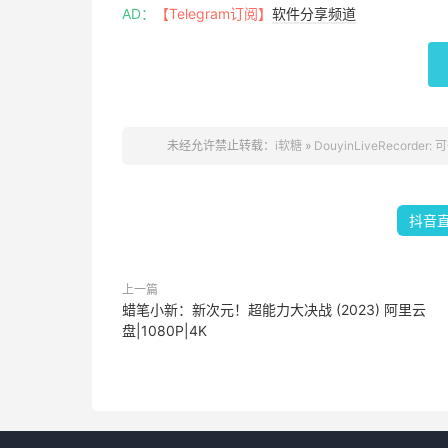
AD：
【Telegram订阅】
软件分享频道
未经允许禁止转载：
i软糖
»
DouyinLiveReco
抖音
上一篇
蜡笔小新：新次元！超能力大决战 (2023) 阿里云
盘|1080P|4K