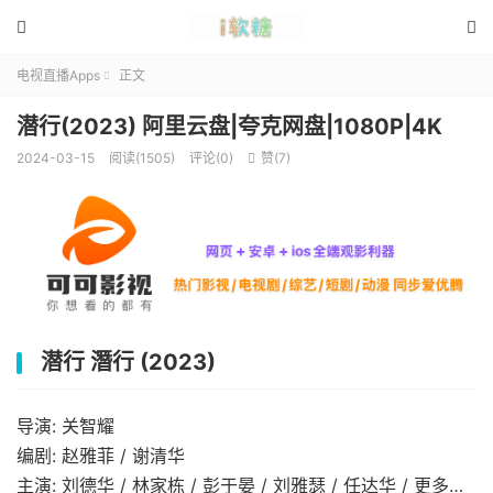


电视直播Apps
正文

潜行(2023) 阿里云盘|夸克网盘|1080P|4K
2024-03-15
阅读(1505)
评论(0)
赞(
7
)

潜行 潛行 (2023)
导演: 关智耀
编剧: 赵雅菲 / 谢清华
主演: 刘德华 / 林家栋 / 彭于晏 / 刘雅瑟 / 任达华 / 更多…