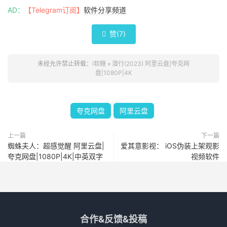
AD：
【Telegram订阅】
软件分享频道
赞(
7
)

未经允许禁止转载：
i软糖
»
潜行(2023) 阿里云盘|夸克网
盘|1080P|4K
夸克网盘
阿里云盘
上一篇
下一篇
蜘蛛夫人：超感觉醒 阿里云盘|
爱其意影视： iOS伪装上架观影
夸克网盘|1080P|4K|中英双字
视频软件
合作&反馈&投稿