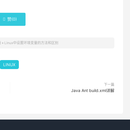
赞(
0
)

糖
»
Linux中设置环境变量的方法和区别
LINUX
下一篇
Java Ant build.xml详解