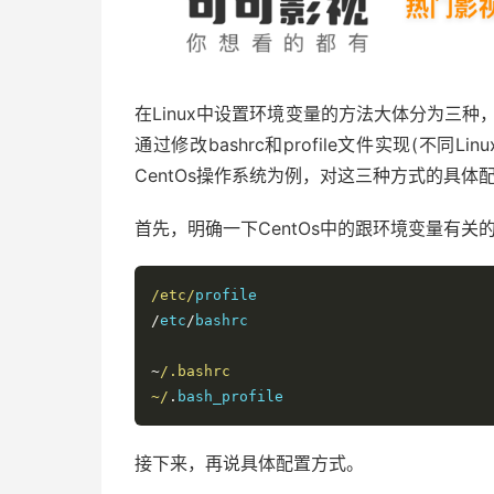
在Linux中设置环境变量的方法大体分为三种，
通过修改bashrc和profile文件实现(不同
CentOs操作系统为例，对这三种方式的具
首先，明确一下CentOs中的跟环境变量有关
/etc/
/
etc
/
bashrc

~
/.bashrc

~/
.
bash_profile
接下来，再说具体配置方式。