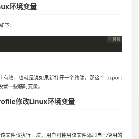
inux环境变量
例如下：
复制
复制
复制



n
ell 有效，也就是说如果新打开一个终端，那这个 export
设置一些临时变量。
profile修改Linux环境变量
时该文件仅执行一次，用户可使用该文件添加自己使用的