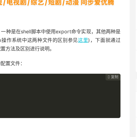
一种是在shell脚本中使用export命令实现，其他两种是
Linux操作系统中这两种文件的区别参见
这里
)，下面就通过
体配置方法及区别进行说明。
的配置文件：
复制
复制
复制
复制



