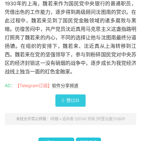
1930年的上海，魏若来作为国民党中央银行的普通职员，
凭借出色的工作能力，逐步得到高级顾问沈图南的赏识。在
此过程中，魏若来见到了国民党金融领域的诸多腐败与黑
暗。彷徨苦闷中，共产党员沈近真用马克思主义这盏指路明
灯照亮了魏若来的内心，不同的选择让他与沈图南最终分道
扬镳。在组织的安排下，魏若来、沈近真从上海转移到江
西。魏若来在党的坚强领导下，参与到粉碎国民党对中央苏
区的经济封锁这一没有硝烟的战争中，逐步成长为我党经济
战线上独当一面的红色金融家。
AD：
【Telegram订阅】
软件分享频道
赞(
23
)

未经允许禁止转载：
i软糖
»
追风者 (2024) 完结 |阿里云盘|1080P