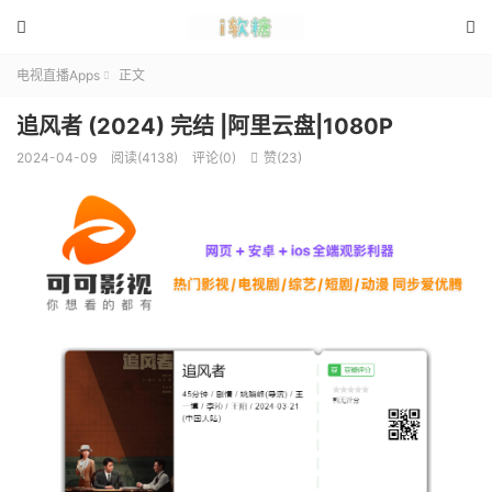


电视直播Apps
正文

追风者 (2024) 完结 |阿里云盘|1080P
2024-04-09
阅读(4138)
评论(0)
赞(
23
)
