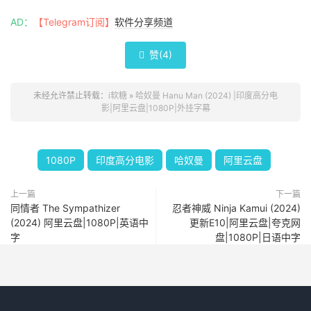
AD：
【Telegram订阅】
软件分享频道
赞(
4
)

未经允许禁止转载：
i软糖
»
哈奴曼 Hanu Man (2024) |印度高分电
影|阿里云盘|1080P|外挂字幕
1080P
印度高分电影
哈奴曼
阿里云盘
上一篇
下一篇
同情者 The Sympathizer
忍者神威 Ninja Kamui (2024)
(2024) 阿里云盘|1080P|英语中
更新E10|阿里云盘|夸克网
字
盘|1080P|日语中字