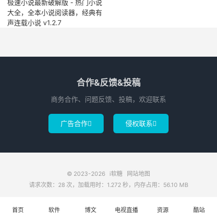
极速小说最新破解版 - 热门小说
大全，全本小说阅读器，经典有
声连载小说 v1.2.7
合作&反馈&投稿
商务合作、问题反馈、投稿，欢迎联系
广告合作
侵权联系


© 2023-2026
i软糖
网站地图
请求次数：28 次，加载用时：1.272 秒，内存占用：56.10 MB
首页
软件
博文
电视直播
资源
酷站