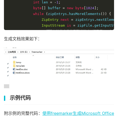
int
 len 
=
-
1
;
byte
[]
 buffer 
=
new
byte
[
1024
];
while
(
zipEntrys
.
hasMoreElements
())
{
ZipEntry
next
=
 zipEntrys
.
nextElemen
InputStream
is
=
 zipFile
.
getInputStr
//把输入流的文件传到输出流中 如果是word/doc
                zipout
.
putNextEntry
(
new
ZipEntry
(
nex
生成文档效果如下：
if
(
"word/document.xml"
.
equals
(
next
.
//InputStream in = new FileInput
InputStream
in
=
new
FileInputSt
while
((
len 
=
in
.
read
(
buffer
))
!
                        zipout
.
write
(
buffer
,
0
,
 len
)
}
in
.
close
();
}
else
{
while
((
len 
=
is
.
read
(
buffer
))
!
                        zipout
.
write
(
buffer
,
0
,
 len
)
示例代码
}
is
.
close
();
}
附示例的完整代码：
使用freemarker生成Microsoft Office