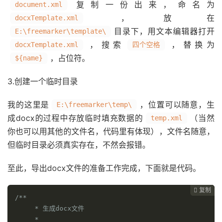
复制一份出来，命名为
document.xml
，放在
docxTemplate.xml
目录下，用文本编辑器打开
E:\freemarker\template\
，搜索
，替换为
docxTemplate.xml
四个空格
，占位符。
${name}
3.创建一个临时目录
我的这里是
，位置可以随意，生
E:\freemarker\temp\
成docx的过程中存放临时填充数据的
（当然
temp.xml
你也可以用其他的文件名，代码里有体现），文件名随意，
但临时目录必须真实存在，不然会报错。
至此，导出docx文件的准备工作完成，下面就是代码。
复制
复制
复制



/**

     * 生成docx文件

     *
