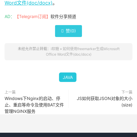
}
Word文件(doc/docx)
。
            zipout
.
close
();
}
catch
(
FileNotFoundException
 e
)
{
AD：
【Telegram订阅】
软件分享频道
            e
.
printStackTrace
();
}
catch
(
ZipException
 e
)
{
赞(
0
)

            e
.
printStackTrace
();
}
catch
(
TemplateException
 e
)
{
            e
.
printStackTrace
();
未经允许禁止转载：
i软糖
»
如何使用freemarker生成Microsoft
}
catch
(
IOException
 e
)
{
Office Word文件(doc/docx)
            e
.
printStackTrace
();
}
}
JAVA
上一篇
下一篇
Windows下Nginx的启动、停
JS如何获取JSON对象的大小
止、重启等命令及使用BAT文件
(size)
管理NGINX服务