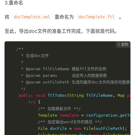
3.重命名
将
重命名为
。
docTemplete.xml
docTemplete.ftl
至此，导出doc文件的准备工作完成，下面就是代码。
复制
复制
复制
复制




/**

     * 生成doc文件

     *

     * @param ftlFileName 模板ftl文件的名称

     * @param params      动态传入的数据参数

     * @param outFilePath 生成的最终doc文件的保存完整路径

     */
public
void
 ftlToDoc
(
String
 ftlFileName
,
Map
par
try
{
/** 加载模板文件 **/
Template
template
=
 configuration
.
getTem
/** 指定输出word文件的路径 **/
File
 docFile 
=
new
File
(
outFilePath
);