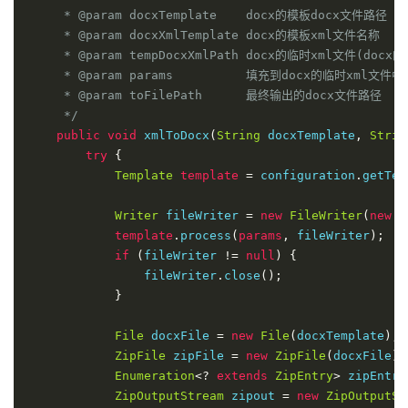
     * @param docxTemplate    docx的模板docx文件路径

     * @param docxXmlTemplate docx的模板xml文件名称

     * @param tempDocxXmlPath docx的临时xml文件(d
     * @param params          填充到docx的临时xml文件中
     * @param toFilePath      最终输出的docx文件路径

     */
public
void
 xmlToDocx
(
String
 docxTemplate
,
Strin
try
{
Template
template
=
 configuration
.
getTem
Writer
 fileWriter 
=
new
FileWriter
(
new
F
template
.
process
(
params
,
 fileWriter
);
if
(
fileWriter 
!=
null
)
{
                fileWriter
.
close
();
}
File
 docxFile 
=
new
File
(
docxTemplate
);
ZipFile
 zipFile 
=
new
ZipFile
(
docxFile
);
Enumeration
<?
extends
ZipEntry
>
 zipEntry
ZipOutputStream
 zipout 
=
new
ZipOutputSt