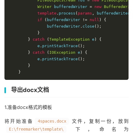
FileOutputStream
 fos 
=
new
FileOutputStr
Writer
 bufferedWriter 
=
new
BufferedWrit
template
.
process
(
params
,
 bufferedWriter
)
if
(
bufferedWriter 
!=
null
)
{
                bufferedWriter
.
close
();
}
}
catch
(
TemplateException
 e
)
{
            e
.
printStackTrace
();
}
catch
(
IOException
 e
)
{
            e
.
printStackTrace
();
}
}
导出docx文档
1.准备docx格式的模板
将开始准备
文件，复制一份，放到
4spaces.docx
下，命名为
E:\freemarker\template\