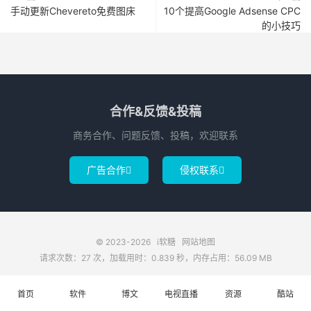
手动更新Chevereto免费图床
10个提高Google Adsense CPC
的小技巧
合作&反馈&投稿
商务合作、问题反馈、投稿，欢迎联系
广告合作
侵权联系


© 2023-2026
i软糖
网站地图
请求次数：27 次，加载用时：0.839 秒，内存占用：56.09 MB
首页
软件
博文
电视直播
资源
酷站