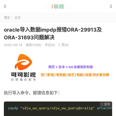


博文
正文

oracle导入数据impdp报错ORA-29913及
ORA-31693问题解决
2020-08-14
阅读(7355)
评论(0)
赞(
5
)

执行导入命令，报错信息如下：
复制
复制
复制
复制
复制





impdp 
"sdjw_ww_query/sdjw_ww_query@ora11g"
 attach
=
SY