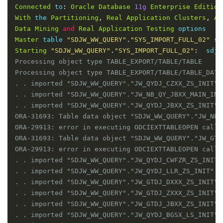
Connected
 to
:
Oracle
Database
11g
Enterprise
Edition
With
 the 
Partitioning
,
Real
Application
Clusters
,
Au
Data
Mining
and
Real
Application
Testing
Master
 table 
"SDJW_WW_QUERY"
.
"SYS_IMPORT_FULL_02"
 su
Starting
"SDJW_WW_QUERY"
.
"SYS_IMPORT_FULL_02"
:
  sdjw
Processing object type TABLE_EXPORT/TABLE/TABLE

Processing object type TABLE_EXPORT/TABLE/TABLE_DATA

. . imported "SDJW_WW_QUERY"."JW_QYDJ_CZXX_ZS_INIT" 
. . imported "SDJW_WW_QUERY"."JW_NB_QY_JBXX_MAIN_INI
. . imported "SDJW_WW_QUERY"."JW_QYDJ_JBXX_ZS_INIT" 
ORA-31693: Table data object "SDJW_WW_QUERY"."JW_NB_
ORA-29913: error in executing ODCIEXTTABLEOPEN callou
ORA-31693: Table data object "SDJW_WW_QUERY"."JW_GTD
ORA-29913: error in executing ODCIEXTTABLEOPEN callou
. . imported "SDJW_WW_QUERY"."JW_QYDJ_CWFZR_ZS_INIT"
. . imported "SDJW_WW_QUERY"."JW_QYDJ_LLR_ZS_INIT"  
. . imported "SDJW_WW_QUERY"."JW_GTDJ_DXXX_ZS_INIT" 
. . imported "SDJW_WW_QUERY"."JW_GTDJ_ZXXX_ZS_INIT" 
. . imported "SDJW_WW_QUERY"."JW_GTDJ_JBXX_ZS_INIT" 
. . imported "SDJW_WW_QUERY"."JW_QYDJ_BGSX_LS_INIT" 