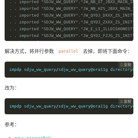
. . imported "SDJW_WW_QUERY"."JW_NB_GT_JBXX_MAIN_INI
. . imported "SDJW_WW_QUERY"."JW_NB_HZS_JBXX_MAIN_IN
. . imported "SDJW_WW_QUERY"."JW_QYDJ_DXXX_ZS_INIT" 
. . imported "SDJW_WW_QUERY"."JW_QYDJ_ZXXX_ZS_INIT" 
. . imported "SDJW_WW_QUERY"."JW_E_LI_ILLDISHONESTY_
. . imported "SDJW_WW_QUERY"."JW_QYDJ_FZJG_ZS_INIT" 
. . imported "SDJW_WW_QUERY"."JW_NB_HZS_ZCZK_MAIN_IN
. . imported "SDJW_WW_QUERY"."JW_QYDJ_RYXX_ZS_INIT" 
解决方式，将并行参数
去掉，即将下面命令：
parallel
复制
复制
复制
复制




impdp sdjw_ww_query
/
sdjw_ww_query@ora11g directory
=
t
改为：
复制
复制
复制



impdp sdjw_ww_query
/
sdjw_ww_query@ora11g directory
=
t
参考：