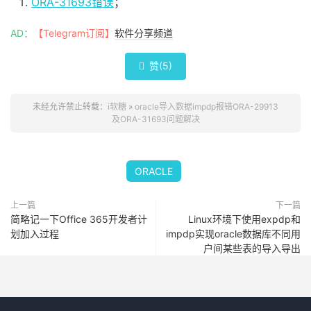
ORA-31693错误
；
AD：
【Telegram订阅】
软件分享频道
赞(
5
)

未经允许禁止转载：
i软糖
»
oracle导入数据impdp报错ORA-29913
及ORA-31693问题解决
ORACLE
上一篇
下一篇
简略记一下Office 365开发者计
Linux环境下使用expdp和
划加入过程
impdp实现oracle数据库不同用
户间某些表的导入导出